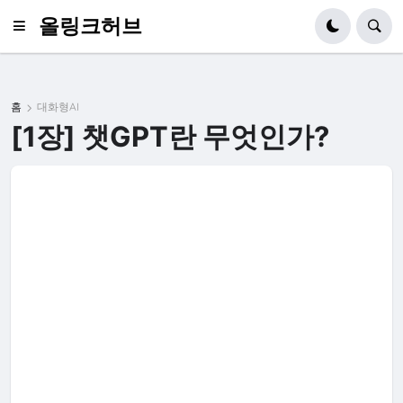
올링크허브
홈
대화형AI
[1장] 챗GPT란 무엇인가?